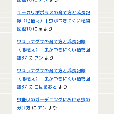
ユーカリポポラスの育て方と成長記
録（地植え）｜虫がつきにくい植物
図鑑10
に
m
より
ワスレナグサの育て方と成長記録
（地植え）｜虫がつきにくい植物図
鑑37
に
アン
より
ワスレナグサの育て方と成長記録
（地植え）｜虫がつきにくい植物図
鑑37
に
こはるおと
より
虫嫌いのガーデニングにおける虫の
分け方
に
アン
より