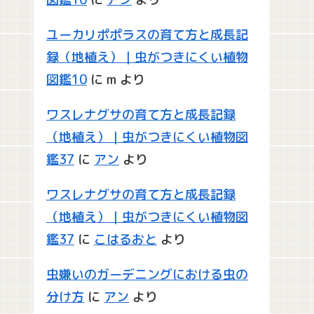
ユーカリポポラスの育て方と成長記
録（地植え）｜虫がつきにくい植物
図鑑10
に
m
より
ワスレナグサの育て方と成長記録
（地植え）｜虫がつきにくい植物図
鑑37
に
アン
より
ワスレナグサの育て方と成長記録
（地植え）｜虫がつきにくい植物図
鑑37
に
こはるおと
より
虫嫌いのガーデニングにおける虫の
分け方
に
アン
より