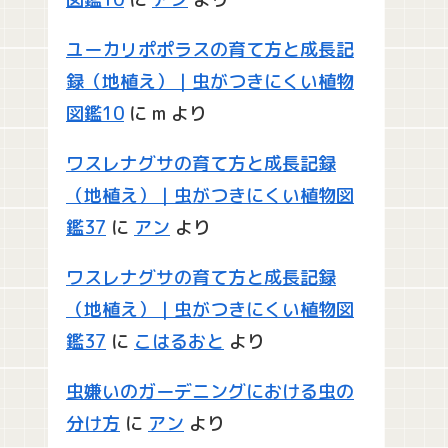
ユーカリポポラスの育て方と成長記
録（地植え）｜虫がつきにくい植物
図鑑10
に
m
より
ワスレナグサの育て方と成長記録
（地植え）｜虫がつきにくい植物図
鑑37
に
アン
より
ワスレナグサの育て方と成長記録
（地植え）｜虫がつきにくい植物図
鑑37
に
こはるおと
より
虫嫌いのガーデニングにおける虫の
分け方
に
アン
より