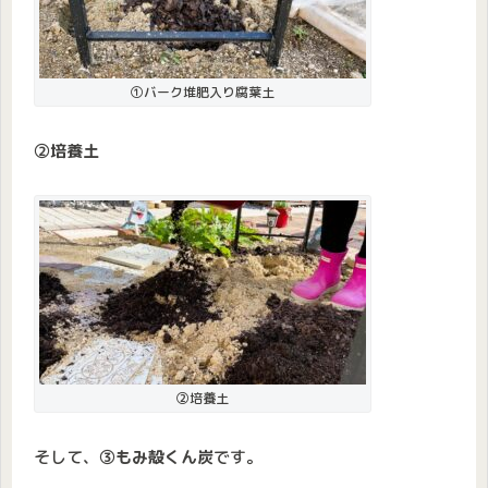
①バーク堆肥入り腐葉土
②培養土
②培養土
そして、
③もみ殻くん炭
です。