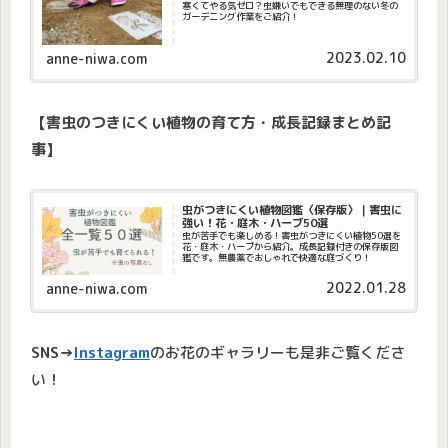
寒くてやる気ゼロ？虫嫌いでもできる無理のない冬の
ガーデニング作業をご紹介！
2023.02.10
anne-niwa.com
【害虫のつきにくい植物の育て方・成長記録まとめ記
事】
虫がつきにくい植物図鑑〈保存版〉｜害虫に
強い！花・庭木・ハーブ50選
虫が苦手でも楽しめる！害虫がつきにくい植物50選を
花・庭木・ハーブから紹介。成長記録付きの保存版図
鑑です。無農薬でおしゃれで快適な庭づくり！
2022.01.28
anne-niwa.com
SNS→
Instagram
のお花のギャラリーも是非ご覧くださ
い！