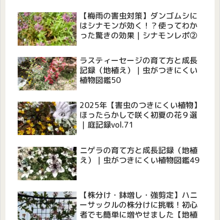
【梅雨の害虫対策】ダンゴムシに
はシナモンが効く！？使ってわか
った驚きの効果｜シナモンレポ②
ラスティーセージの育て方と成長
記録（地植え）｜虫がつきにくい
植物図鑑50
2025年【害虫のつきにくい植物】
ほったらかしで咲く初夏の花９選
｜庭記録vol.71
ニゲラの育て方と成長記録（地植
え）｜虫がつきにくい植物図鑑49
【株分け・鉢増し・強剪定】ハニ
ーサックルの株分けに挑戦！初心
者でも簡単に増やせました【地植