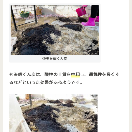
③もみ殻くん炭
もみ殻くん炭は、
酸性の土質を
中和
し、
通気性を良くす
る
などといった効果があるようです。