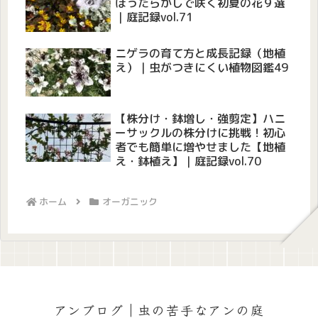
ほったらかしで咲く初夏の花９選
｜庭記録vol.71
ニゲラの育て方と成長記録（地植
え）｜虫がつきにくい植物図鑑49
【株分け・鉢増し・強剪定】ハニ
ーサックルの株分けに挑戦！初心
者でも簡単に増やせました【地植
え・鉢植え】｜庭記録vol.70
ホーム
オーガニック
アンブログ｜虫の苦手なアンの庭