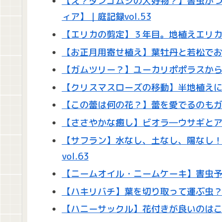
【え？ダンゴムシの大好物？】害虫が
ィア】｜庭記録vol.53
【エリカの剪定】３年目。地植えエリカの
【お正月用寄せ植え】葉牡丹と若松でおし
【ガムツリー？】ユーカリポポラスから漏
【クリスマスローズの移動】半地植えにし
【この蕾は何の花？】蕾を愛でるのもガー
【ささやかな癒し】ビオラ―ウサギとアン
【サフラン】水なし、土なし、陽なし
vol.63
【ニームオイル・ニームケーキ】害虫
【ハキリバチ】葉を切り取って運ぶ虫？！
【ハニーサックル】花付きが良いのはこっ