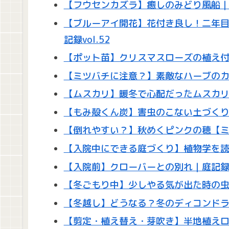
【フウセンカズラ】癒しのみどり風船｜庭記
【ブルーアイ開花】花付き良し！二年
記録vol.52
【ポット苗】クリスマスローズの植え付け｜
【ミツバチに注意？】素敵なハーブのカラ
【ムスカリ】暖冬で心配だったムスカリの
【もみ殻くん炭】害虫のこない土づく
【倒れやすい？】秋めくピンクの穂【ミュ
【入院中にできる庭づくり】植物学を読ん
【入院前】クローバーとの別れ｜庭記録vo
【冬ごもり中】少しやる気が出た時の虫
【冬越し】どうなる？冬のディコンドラ｜庭
【剪定・植え替え・芽吹き】半地植え