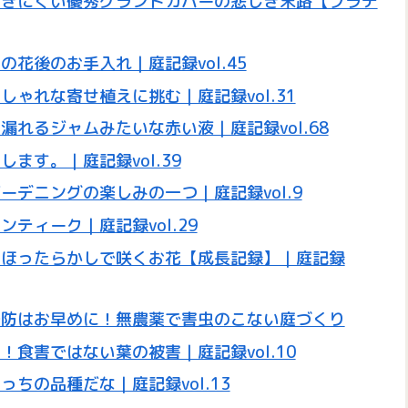
つきにくい優秀グランドカバーの悲しき末路【プラテ
花後のお手入れ｜庭記録vol.45
ゃれな寄せ植えに挑む｜庭記録vol.31
れるジャムみたいな赤い液｜庭記録vol.68
ます。｜庭記録vol.39
デニングの楽しみの一つ｜庭記録vol.9
ティーク｜庭記録vol.29
！ほったらかしで咲くお花【成長記録】｜庭記録
予防はお早めに！無農薬で害虫のこない庭づくり
食害ではない葉の被害｜庭記録vol.10
ちの品種だな｜庭記録vol.13