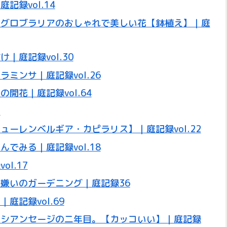
録vol.14
目グロブラリアのおしゃれで美しい花【鉢植え】｜庭
庭記録vol.30
ミンサ｜庭記録vol.26
開花｜庭記録vol.64
り
ーレンベルギア・カピラリス】｜庭記録vol.22
でみる｜庭記録vol.18
l.17
嫌いのガーデニング｜庭記録36
記録vol.69
ロシアンセージの二年目。【カッコいい】｜庭記録