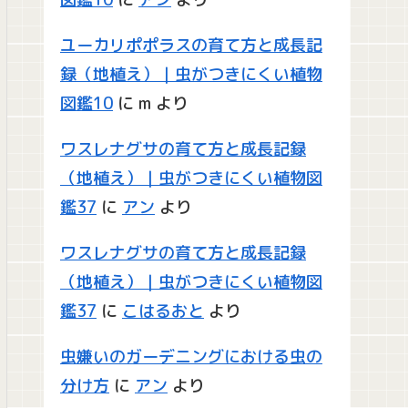
ユーカリポポラスの育て方と成長記
録（地植え）｜虫がつきにくい植物
図鑑10
に
m
より
ワスレナグサの育て方と成長記録
（地植え）｜虫がつきにくい植物図
鑑37
に
アン
より
ワスレナグサの育て方と成長記録
（地植え）｜虫がつきにくい植物図
鑑37
に
こはるおと
より
虫嫌いのガーデニングにおける虫の
分け方
に
アン
より