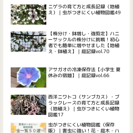
ニゲラの育て方と成長記録（地植
え）｜虫がつきにくい植物図鑑49
【株分け・鉢増し・強剪定】ハニ
ーサックルの株分けに挑戦！初心
者でも簡単に増やせました【地植
え・鉢植え】｜庭記録vol.70
アサガオの冷凍保存法【小学生 夏
休みの宿題】｜庭記録vol.66
西洋ニワトコ（サンブカス）・ブ
ラックレースの育て方と成長記録
（地植え）｜虫がつきにくい植物
図鑑17
虫がつきにくい植物図鑑〈保存
版〉｜害虫に強い！花・庭木・ハ