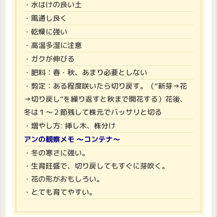
・水はけの良い土
・風通し良く
・乾燥に強い
・高温多湿に注意
・ガクが伸びる
・肥料：春・秋、あまり必要としない
・剪定：ある程度咲いたら切り戻す。（“新芽→花
→切り戻し“を繰り返すと秋まで開花する）花後、
冬は１～２節残して株元でバッサリと切る
・増やし方: 挿し木、株分け
アンの観察メモ ～コンテナ～
・冬の寒さに強い。
・生育旺盛で、切り戻してもすぐに芽吹く。
・花の形がおもしろい。
・とても育てやすい。