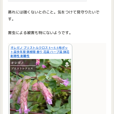
蒸れには強くないとのこと。気をつけて見守りたいで
す。
害虫による被害も特にないようです。
オレガノ ブリストルクロス 3〜3.5号ポッ
ト苗多年草 宿根草 香り 花苗 ハーブ苗 鉢花
耐寒性 耐暑性