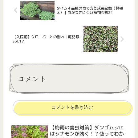
タイム４品種の育て方と成長記録（鉢植
え）｜虫がつきにくい植物図鑑21
【入院前】クローバーとの別れ｜庭記録
vol.17
コメント
コメントを書き込む
【梅雨の害虫対策】ダンゴムシに
はシナモンが効く！？使ってわか