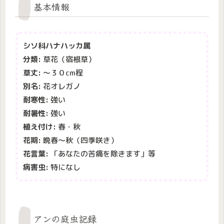
基本情報
シソ科ハナハッカ属
分類:
草花（宿根草）
草丈:
～３０cm程
別名:
花オレガノ
耐寒性:
強い
耐暑性:
強い
植え付け:
春・秋
花期:
晩春～秋（四季咲き）
花言葉:
「あなたの苦痛を除きます」等
病害虫:
特になし
アンの庭虫記録