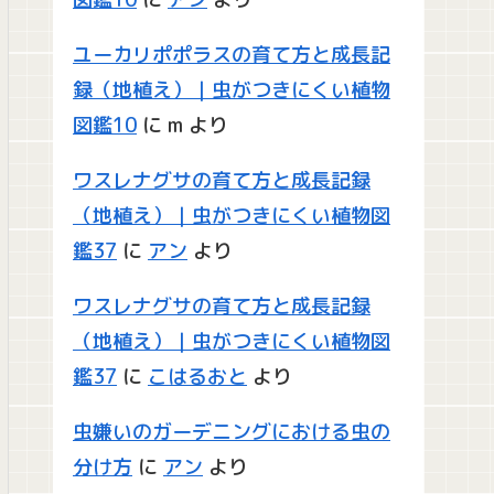
ユーカリポポラスの育て方と成長記
録（地植え）｜虫がつきにくい植物
図鑑10
に
m
より
ワスレナグサの育て方と成長記録
（地植え）｜虫がつきにくい植物図
鑑37
に
アン
より
ワスレナグサの育て方と成長記録
（地植え）｜虫がつきにくい植物図
鑑37
に
こはるおと
より
虫嫌いのガーデニングにおける虫の
分け方
に
アン
より