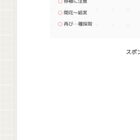
移植に注意
開花～結実
再び…種採取
スポ